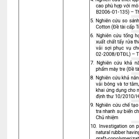
cao phù hợp với mô
B2006-01-135) – T
5. Nghiên cứu so sánh
Cotton (Đề tài cấp
6. Nghiên cứu tổng 
xuất chất tẩy rửa th
vải sợi phục vụ c
02-2008/ĐTĐL) – T
7. Nghiên cứu khả n
phẩm mây tre (Đề t
8. Nghiên cứu khả nă
vải bông và tơ tằm,
khai ứng dụng cho 
định thư 10/2010/
9. Nghiên cứu chế tạo 
tra nhanh sự biến 
Chủ nhiệm
10. Investigation on 
natural rubber havin
graft-copolymeri