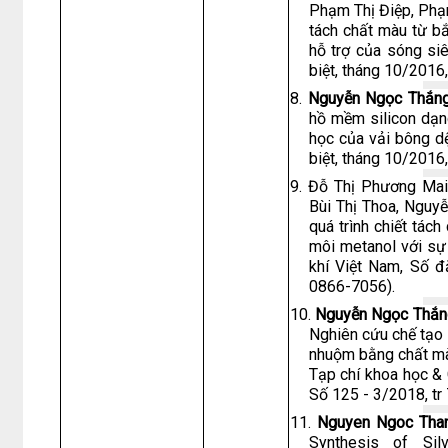
Phạm Thị Điệp, Phạm
tách chất màu từ b
hỗ trợ của sóng si
biệt, tháng 10/2016
8.
Nguyễn Ngọc Thắn
hồ mềm silicon dạn
học của vải bông dệ
biệt, tháng 10/2016
9. Đỗ Thị Phương Ma
Bùi Thị Thoa, Nguy
quá trình chiết tác
môi metanol với sự
khí Việt Nam, Số đ
0866-7056).
10.
Nguyễn Ngọc Thắn
Nghiên cứu chế tạo m
nhuộm bằng chất màu
Tạp chí khoa học & 
Số 125 - 3/2018, t
11.
Nguyen Ngoc Tha
Synthesis of Sil