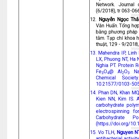
Network. Journal
(6/2018), tr 063-06
12.
Nguyễn Ngọc Thắ
Văn Huấn. Tổng hợp
bằng phương pháp k
tằm. Tạp chí khoa 
thuật, 129 - 9/2018
13. Mahendra IP, Lin
LX, Phuong NT, Ha 
Nghia PT. Protein 
Fe
O
@ Al
O
Nan
3
4
2
3
Chemical Societ
10.21577/0103-50
14. Phan DN, Khan M
Kien NN, Kim IS. A
carbohydrate polym
electrospinning f
Carbohydrate P
(https://doi.org/10
15. Vo TLH,
Nguyen N
antibacterial activi