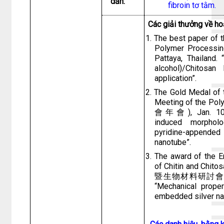
dẫn:
fibroin tơ tằm.
Các giải thưởng về h
1. The best paper of t
Polymer Processin
Pattaya, Thailand. 
alcohol)/Chitosan
application”.
2. The Gold Medal of 
Meeting of the Pol
會年會
), Jan. 1
induced morpholo
pyridine-appende
nanotube”.
3. The award of the E
of Chitin and Chit
暨
生物材料研討
“Mechanical prope
embedded silver nan