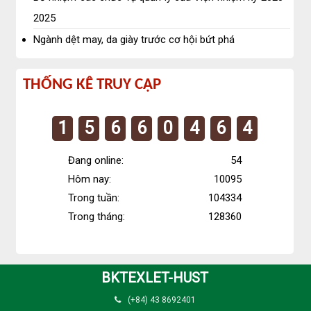
2025
Ngành dệt may, da giày trước cơ hội bứt phá
Thống
THỐNG KÊ TRUY CẬP
kê
1
5
6
6
0
4
6
4
truy
cập
Đang online:
54
Hôm nay:
10095
Trong tuần:
104334
Trong tháng:
128360
BKTEXLET-HUST
(+84) 43 8692401