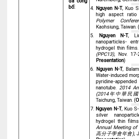
đã công
bố:
4.
Nguyen N-T
, Kuo S
high aspect ratio
Polymer Confere
Kaohsiung, Taiwan. 
5.
Nguyen N-T
, Li
nanoparticles- ent
hydrogel thin films
(PPC13)
, Nov. 17-
Presentation
)
6.
Nguyen N-T
, Balam
Water-induced morp
pyridine-appende
nanotube.
2014 An
(2014
年中華民國
Taichung, Taiwan. (
O
7.
Nguyen N-T
, Kuo S-
silver nanopartic
hydrogel thin fil
Annual Meeting of 
高分子學會年會
)
, 