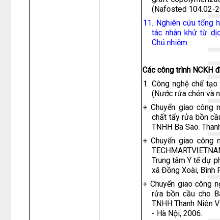
(Nafosted 104.02-2
11. Nghiên cứu tổng 
tác nhân khử từ dị
Chủ nhiệm
Các công trình NCKH đã
1. Công nghệ chế tạo 
(Nước rửa chén và n
+ Chuyển giao công n
chất tẩy rửa bồn c
TNHH Ba Sao. Thanh
+ Chuyển giao công 
TECHMARTVIETNAM
Trung tâm Y tế dự p
xã Đồng Xoài, Bình 
+ Chuyển giao công ng
rửa bồn cầu cho B
TNHH Thanh Niên Vi
- Hà Nội, 2006.