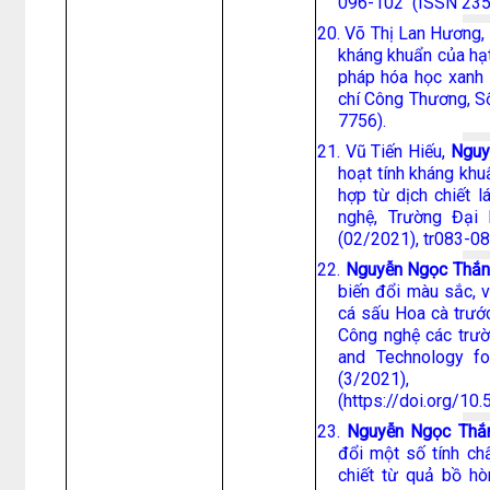
096-102 (ISSN 235
20. Võ Thị Lan Hương,
kháng khuẩn của hạ
pháp hóa học xanh 
chí Công Thương, S
7756).
21. Vũ Tiến Hiếu,
Nguy
hoạt tính kháng khu
hợp từ dịch chiết 
nghệ, Trường Đại
(02/2021), tr083-0
22.
Nguyễn Ngọc Thắ
biến đổi màu sắc, v
cá sấu Hoa cà trướ
Công nghệ các trườ
and Technology fo
(3/2021), tr
(https://doi.org/10
23.
Nguyễn Ngọc Thắ
đổi một số tính ch
chiết từ quả bồ h