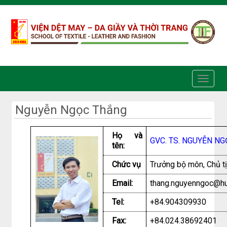
Truy cập nội dung luôn
Nguyễn Ngọc Thắng
Họ và
GVC. TS. NGUYỄN N
tên:
Chức vụ
Trưởng bộ môn, Chủ t
Email:
thang.nguyenngoc@hu
Tel:
+84.904309930
Fax:
+84.024.38692401