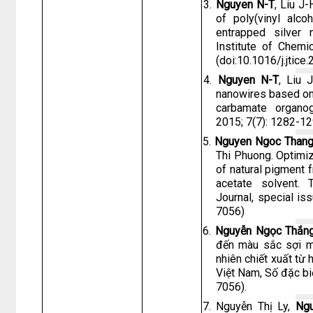
3.
Nguyen N-T
, Liu J
of poly(vinyl alco
entrapped silver 
Institute of Chemi
(doi:10.1016/j.jtice
4.
Nguyen N-T
, Liu 
nanowires based on 
carbamate organog
2015; 7(7): 1282-1
5.
Nguyen Ngoc Than
Thi Phuong. Optimiz
of natural pigment 
acetate solvent. 
Journal, special is
7056)
6.
Nguyễn Ngọc Thắn
đến màu sắc sợi m
nhiên chiết xuất từ 
Việt Nam, Số đặc bi
7056).
7. Nguyễn Thị Ly,
Ng