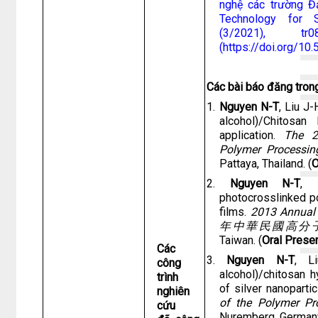
nghệ các trường Đạ
Technology for S
(3/2021), tr
(https://doi.org/10
Các bài báo đăng trong
1.
Nguyen N-T
, Liu J-
alcohol)/Chitosan
application.
The 2
Polymer Processin
Pattaya, Thailand. (
O
2.
Nguyen N-T
, 
photocrosslinked po
films.
2013 Annual 
年中華民國高分
Taiwan. (
Oral Prese
Các
3.
Nguyen N-T
, Li
công
alcohol)/chitosan h
trình
of silver nanoparti
nghiên
of the Polymer Pr
cứu
Nuremberg, Germany