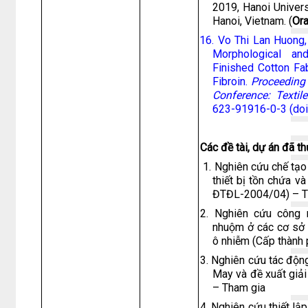
2019, Hanoi Univer
Hanoi, Vietnam.
(
Ora
16. Vo Thi Lan Huong
Morphological an
Finished Cotton Fa
Fibroin.
Proceeding 
Conference: Textil
623-91916-0-3 (do
Các đề tài, dự án đã th
1. Nghiên cứu chế tạo 
thiết bị tồn chứa v
ĐTĐL-2004/04) – T
2. Nghiên cứu công 
nhuộm ở các cơ sở 
ô nhiễm (Cấp thành
3. Nghiên cứu tác động
May và đề xuất giả
– Tham gia
4. Nghiên cứu thiết lậ