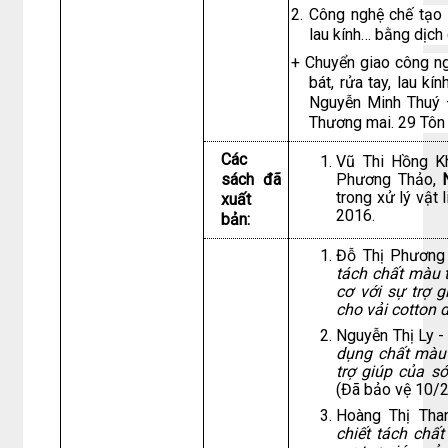
2. Công nghệ chế tạo c
lau kính… bằng dịch 
+ Chuyển giao công ng
bát, rửa tay, lau k
Nguyễn Minh Thuý 
Thương mai. 29 Tôn
Các
Vũ Thi Hồng Kh
sách đã
Phương Thảo,
trong xử lý vật 
xuất
2016.
bản:
Đỗ Thị Phương
tách chất màu 
cơ với sự trợ
cho vải cotton d
Nguyễn Thị Ly 
dụng chất màu 
trợ giúp của s
(Đã bảo vệ 10/
Hoàng Thị Th
chiết tách chấ