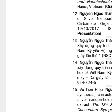
and Nanotechnolo
Hanoi, Vietnam. (
Ora
12.
Nguyen Ngoc Tha
of Silver Nanopar
Carbamate Orga
19/10/2017, IS
Presentation
)
13.
Nguyễn Ngọc Thắ
Xây dựng quy trình
Nam. Kỷ yếu Hội ng
giầy lần thứ 1 (NS
14.
Nguyễn Ngọc Thắ
xây dựng quy trình
hoa cà Việt Nam. Kỷ
may - Da giầy lần
924-374-5.
15. Vu Tien Hieu,
Ngu
synthesis, characte
silver nanoparticl
th
extract.
The 13
So
Consortium Symp