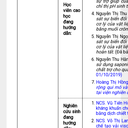
sự trợ giúp c
Học
chỉ thị pH sinh 
viên cao
Nguyễn Thị Th
học
sát sự biến đổi
đang
cơ lý của vật l
hướng
bằng muối crô
dẫn:
Nguyễn Thị Ng
sát sự biến đổi
cơ lý của vật l
hoàn tất.
(Đã b
Nguyễn Thu Hằ
sử dụng saponin
chất trợ cho qu
01/10/2019)
Hoàng Thị Hồn
rộng qui mô và
tại viện nghiên
NCS. Vũ Tiến Hi
Nghiên
kháng khuẩn ch
cứu sinh
bằng dịch chiết 
đang
NCS. Võ Thị La
hướng
chế tạo vải vi