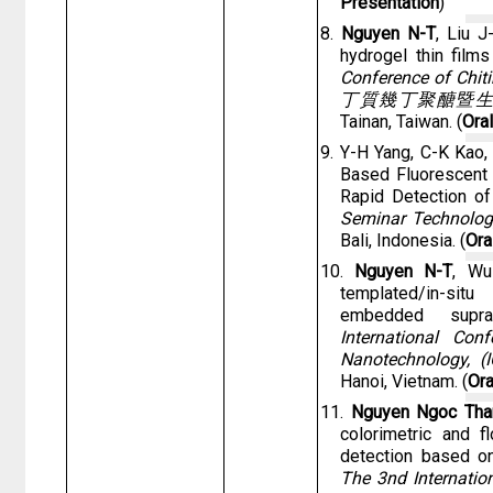
Presentation
)
8.
Nguyen N-T
, Liu 
hydrogel thin film
Conference of Chi
丁質幾丁聚
醣暨
Tainan, Taiwan. (
Ora
9. Y-H Yang, C-K Kao
Based Fluorescent 
Rapid Detection o
Seminar Technolog
Bali, Indonesia. (
Ora
10.
Nguyen N-T
, Wu
templated/in-situ
embedded supra
International Co
Nanotechnology, (
Hanoi, Vietnam. (
Ora
11.
Nguyen Ngoc Tha
colorimetric and 
detection based o
The 3nd Internatio