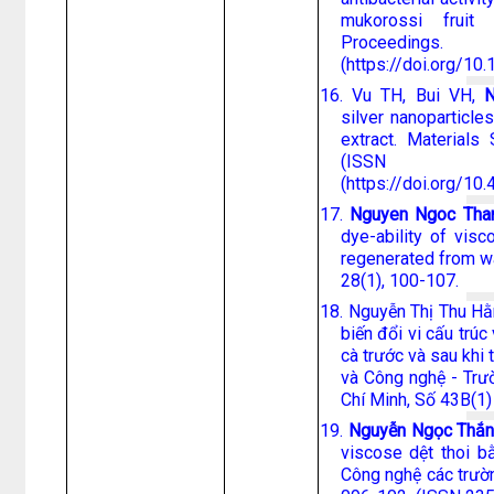
mukorossi fruit 
Proceeding
(https://doi.org/10
16. Vu TH, Bui VH,
silver nanoparticle
extract. Materials
(ISSN
(https://doi.org/10
17.
Nguyen Ngoc Tha
dye-ability of visc
regenerated from wa
28(1), 100-107.
18. Nguyễn Thị Thu H
biến đổi vi cấu trúc
cà trước và sau khi
và Công nghệ - Trư
Chí Minh, Số 43B(1)
19.
Nguyễn Ngọc Thắ
viscose dệt thoi b
Công nghệ các trườn