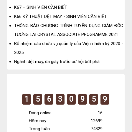
K67 – SINH VIÊN CẦN BIẾT
K66 KỸ THUẬT DỆT MAY - SINH VIÊN CẦN BIẾT
THÔNG BÁO CHƯƠNG TRÌNH TUYỂN DỤNG GIÁM ĐỐC
TƯƠNG LAI CRYSTAL ASSOCIATE PROGRAMME 2021
Bổ nhiệm các chức vụ quản lý của Viện nhiệm kỳ 2020 -
2025
Ngành dệt may, da giày trước cơ hội bứt phá
1
5
6
3
0
9
5
9
Đang online:
16
Hôm nay:
12699
Trong tuần:
74829