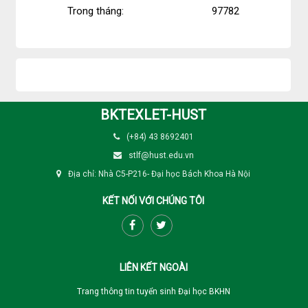
Trong tháng:
97782
BKTEXLET-HUST
(+84) 43 8692401
stlf@hust.edu.vn
Địa chỉ: Nhà C5-P216- Đại học Bách Khoa Hà Nội
KẾT NỐI VỚI CHÚNG TÔI
LIÊN KẾT NGOÀI
Trang thông tin tuyển sinh Đại học BKHN