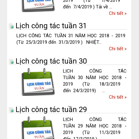
2019 (Từ 1/4/2019
đến 7/4/2019 ) Tải về ...
về
Chi tiết
»
Lịch
Lịch công tác tuần 31
công
tác
LỊCH CÔNG TÁC TUẦN 31 NĂM HỌC 2018 - 2019
tuần
(Từ 25/3/2019 đến 31/3/2019 ) NHIỆT...
32
về
Chi tiết
»
Lịch
Lịch công tác tuần 30
công
tác
LỊCH CÔNG TÁC
tuần
TUẦN 30 NĂM HỌC 2018 -
31
2019 (Từ 18/3/2019
đến 24/3/2019) ...
về
Chi tiết
»
Lịch
Lịch công tác tuần 29
công
tác
LỊCH CÔNG TÁC
tuần
TUẦN 29 NĂM HỌC 2018 -
30
2019 (Từ 11/3/2019
đến 17/3/2019 ) ...