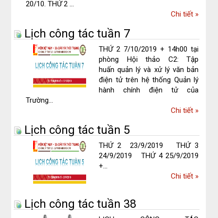
20/10. THỨ 2 ...
về
Chi tiết
»
Lịch
Lịch công tác tuần 7
công
tác
THỨ 2 7/10/2019 + 14h00 tại
tuần
phòng Hội thảo C2: Tập
8
huấn quản lý và xử lý văn bản
điện tử trên hệ thống Quản lý
hành chính điện tử của
Trường...
về
Chi tiết
»
Lịch
Lịch công tác tuần 5
công
tác
THỨ 2 23/9/2019 THỨ 3
tuần
24/9/2019 THỨ 4 25/9/2019
7
+...
về
Chi tiết
»
Lịch
công
Lịch công tác tuần 38
tác
tuần