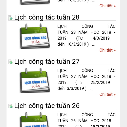
về
Chi tiết
»
Lịch
Lịch công tác tuần 28
công
tác
LỊCH CÔNG TÁC
tuần
TUẦN 28 NĂM HỌC 2018 -
29
2019 (Từ 4/3/2019
đến 10/3/2019 ) ...
về
Chi tiết
»
Lịch
Lịch công tác tuần 27
công
tác
LỊCH CÔNG TÁC
tuần
TUẦN 27 NĂM HỌC 2018 -
28
2019 (Từ 25/2/2019
đến 3/3/2019 ) ...
về
Chi tiết
»
Lịch
Lịch công tác tuần 26
công
tác
LỊCH CÔNG TÁC
tuần
TUẦN 26 NĂM HỌC 2018 -
27
2019 (Từ 18/2/2019