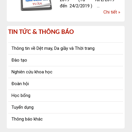
đến 24/2/2019 ) ...
về
Chi tiết
»
Lịch
công
Tin
tác
TIN TỨC & THÔNG BÁO
tuần
tức
26
Thông tin về Dệt may, Da giầy và Thời trang
&
Đào tạo
Thông
Nghiên cứu khoa học
báo
Đoàn hội
Học bổng
Tuyển dụng
Thông báo khác