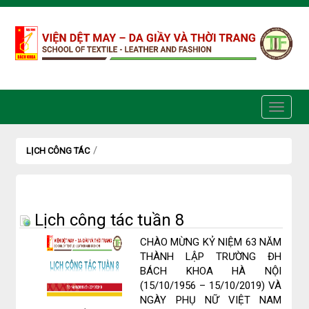
Truy cập nội dung luôn
/
LỊCH CÔNG TÁC
Lịch công tác tuần 8
CHÀO MỪNG KỶ NIỆM 63 NĂM
THÀNH LẬP TRƯỜNG ĐH
BÁCH KHOA HÀ NỘI
(15/10/1956 – 15/10/2019) VÀ
NGÀY PHỤ NỮ VIỆT NAM