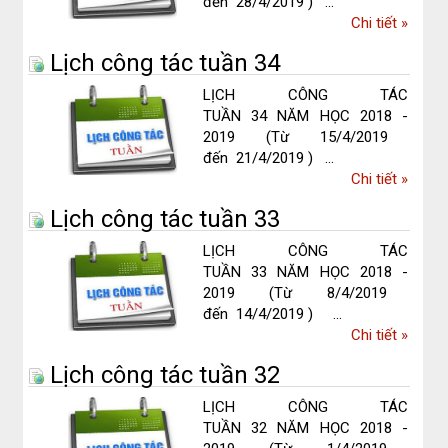
đến 28/4/2019 ) ...
về
Chi tiết
»
Lịch
Lịch công tác tuần 34
công
tác
LỊCH CÔNG TÁC
tuần
TUẦN 34 NĂM HỌC 2018 -
35
2019 (Từ 15/4/2019
đến 21/4/2019 ) ...
về
Chi tiết
»
Lịch
Lịch công tác tuần 33
công
tác
LỊCH CÔNG TÁC
tuần
TUẦN 33 NĂM HỌC 2018 -
34
2019 (Từ 8/4/2019
đến 14/4/2019 ) ...
về
Chi tiết
»
Lịch
Lịch công tác tuần 32
công
tác
LỊCH CÔNG TÁC
tuần
TUẦN 32 NĂM HỌC 2018 -
33