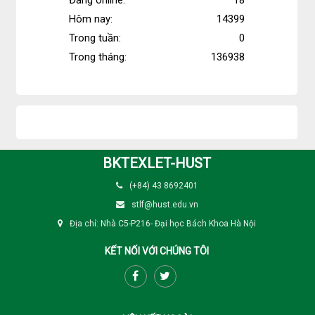
Hôm nay:
14399
Trong tuần:
0
Trong tháng:
136938
BKTEXLET-HUST
(+84) 43 8692401
stlf@hust.edu.vn
Địa chỉ: Nhà C5-P216- Đại học Bách Khoa Hà Nội
KẾT NỐI VỚI CHÚNG TÔI