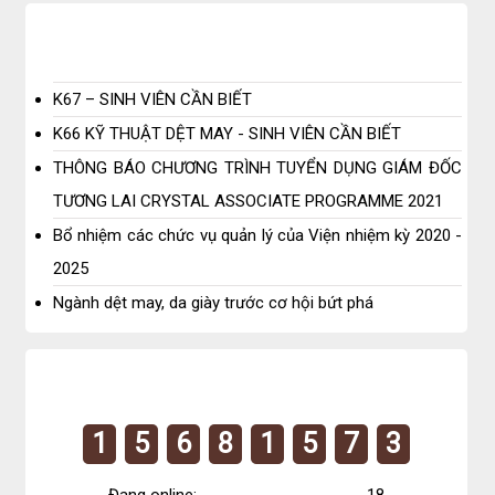
K67 – SINH VIÊN CẦN BIẾT
K66 KỸ THUẬT DỆT MAY - SINH VIÊN CẦN BIẾT
THÔNG BÁO CHƯƠNG TRÌNH TUYỂN DỤNG GIÁM ĐỐC
TƯƠNG LAI CRYSTAL ASSOCIATE PROGRAMME 2021
Bổ nhiệm các chức vụ quản lý của Viện nhiệm kỳ 2020 -
2025
Ngành dệt may, da giày trước cơ hội bứt phá
1
5
6
8
1
5
7
3
Đang online:
18