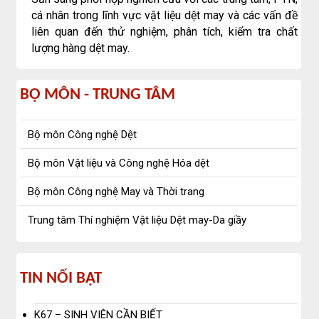
cá nhân trong lĩnh vực vật liệu dệt may và các vấn đề
liên quan đến thử nghiệm, phân tích, kiểm tra chất
lượng hàng dệt may.
bộ
BỘ MÔN - TRUNG TÂM
môn
Bộ môn Công nghệ Dệt
-
Bộ môn Vật liệu và Công nghệ Hóa dệt
trung
Bộ môn Công nghệ May và Thời trang
tâm
Trung tâm Thí nghiệm Vật liệu Dệt may-Da giầy
Tin
TIN NỔI BẬT
nổi
K67 – SINH VIÊN CẦN BIẾT