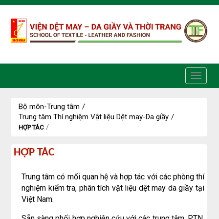
Truy cập nội dung luôn
Bộ môn-Trung tâm
/
Trung tâm Thí nghiệm Vật liệu Dệt may-Da giầy
/
/
HỢP TÁC
Hợp
HỢP TÁC
tác
Trung tâm có mối quan hệ và hợp tác với các phòng thí
nghiệm kiểm tra, phân tích vật liệu dệt may da giầy tại
Việt Nam.
Sẵn sàng phối hợp nghiên cứu với các trung tâm, PTN,