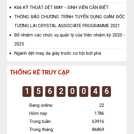
bật
K66 KỸ THUẬT DỆT MAY - SINH VIÊN CẦN BIẾT
THÔNG BÁO CHƯƠNG TRÌNH TUYỂN DỤNG GIÁM ĐỐC
TƯƠNG LAI CRYSTAL ASSOCIATE PROGRAMME 2021
Bổ nhiệm các chức vụ quản lý của Viện nhiệm kỳ 2020 -
2025
Ngành dệt may, da giày trước cơ hội bứt phá
Thống
THỐNG KÊ TRUY CẬP
kê
1
5
6
2
0
0
4
6
truy
cập
Đang online:
22
Hôm nay:
1786
Trong tuần:
63916
Trong tháng:
86869