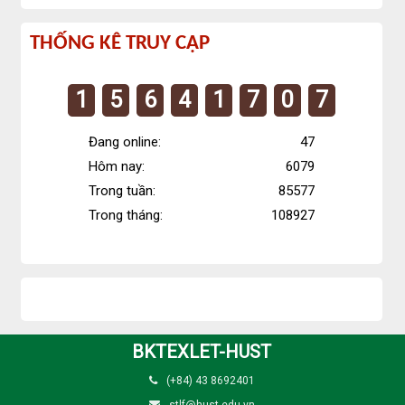
Thống
THỐNG KÊ TRUY CẬP
kê
1
5
6
4
1
7
0
7
truy
cập
Đang online:
47
Hôm nay:
6079
Trong tuần:
85577
Trong tháng:
108927
BKTEXLET-HUST
(+84) 43 8692401