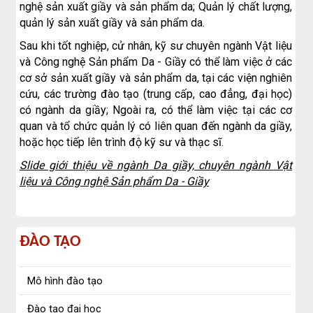
nghệ sản xuất giầy và sản phẩm da; Quản lý chất lượng,
quản lý sản xuất giầy và sản phẩm da.
Sau khi tốt nghiệp, cử nhân, kỹ sư chuyên ngành
Vật liệu
và Công nghệ Sản phẩm Da - G
iầy
có thể làm việc ở các
cơ sở sản xuất giầy và sản phẩm da, tại các viện nghiên
cứu, các trường đào tạo (trung cấp, cao đẳng, đại học)
có ngành da giầy; Ngoài ra, có thể làm việc tại các cơ
quan và tổ chức quản lý có liên quan đến ngành da giầy,
hoặc học tiếp lên trình độ kỹ sư và thạc sĩ.
Slide giới thiệu về ngành Da giầy, chuyên ngành
Vật
liệu và Công nghệ Sản phẩm Da - G
iầy
đào
ĐÀO TẠO
tạo
Mô hình đào tạo
Đào tạo đại học