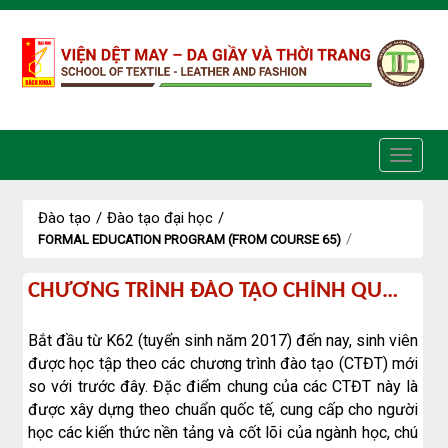
Truy cập nội dung luôn
Đào tạo
/
Đào tạo đại học
/
/
FORMAL EDUCATION PROGRAM (FROM COURSE 65)
Chương
CHƯƠNG TRÌNH ĐÀO TẠO CHÍNH QUY (TỪ K65)
trình
đào
Bắt đầu từ K62 (tuyển sinh năm 2017) đến nay, sinh viên
tạo
được học tập theo các chương trình đào tạo (CTĐT) mới
chính
so với trước đây. Đặc điểm chung của các CTĐT này là
quy
được xây dựng theo chuẩn quốc tế, cung cấp cho người
(từ
học các kiến thức nền tảng và cốt lõi của ngành học, chú