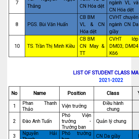
7
ngành VL và
Thắng
CN Hóa dệt
CN Hóa dệt
CB BM
CVHT chuyên
8
PGS. Bùi Văn Huấn
VL & CN
ngành CN Da
Hóa dệt
giầy
CB BM
CVHT lớp
10
TS. Trần Thị Minh Kiều
CN May &
DM03; DM04
TT
K66
LIST OF STUDENT CLASS M
2021-2022
No
Name
Position
Class
Phan Thanh
Điều hành
1
Viện trưởng
Thảo
chung
Phó Viện
2
Đào Anh Tuấn
trưởng -
Quản lý chung
Trưởng ban
Nguyễn Hải
Phó trưởng
3
CN Da giầy