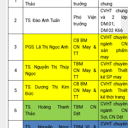
1
Thảo
trưởng
chung
CVHT chung
Phó Viện
và 2 lớp
2
TS. Đào Anh Tuấn
trưởng
DM.01;
DM.02 K66
CVHT chuyên
CB BM
ngành CN
3
PGS. Lã Thị Ngọc Anh
CN May &
sản phẩm
TT
may
TBM
CVHT chuyên
TS. Nguyễn Thị Thúy
4
CN May &
ngành Thiết
Ngọc
TT
kế SP may
CB BM
CVHT chuyên
TS. Dương Thị Kim
5
CN May &
ngành Thiết
Đức
TT
kế thời trang
CVHT chuyên
TS. Hoàng Thanh
TBM CN
6
ngành CN
Thảo
Dệt
Sợi, CN Dệt
CVHT chuyên
TS. Nguyễn Ngọc
TBM VL &