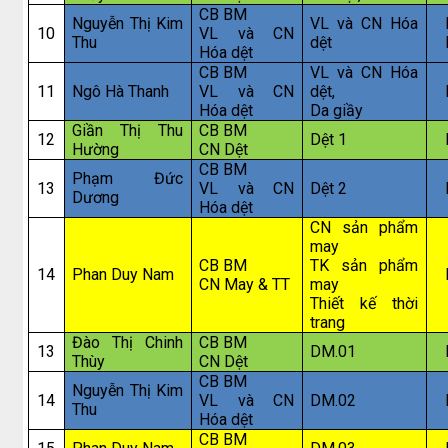
CB BM
Nguyễn Thị Kim
VL và CN Hóa
10
VL và CN
Thu
dệt
Hóa dệt
CB BM
VL và CN Hóa
11
Ngô Hà Thanh
VL và CN
dệt,
Hóa dệt
Da giầy
Giần Thị Thu
CB BM
12
Dệt 1
Hường
CN Dệt
CB BM
Phạm Đức
13
VL và CN
Dệt 2
Dương
Hóa dệt
CN sản phẩm
may
CB BM
TK sản phẩm
14
Phan Duy Nam
CN May & TT
may
Thiết kế thời
trang
Đào Thị Chinh
CB BM
13
DM.01
Thùy
CN Dệt
CB BM
Nguyễn Thị Kim
14
VL và CN
DM.02
Thu
Hóa dệt
CB BM