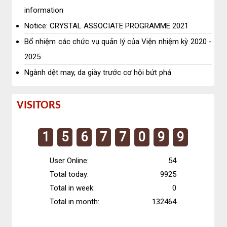
information
Notice: CRYSTAL ASSOCIATE PROGRAMME 2021
Bổ nhiệm các chức vụ quản lý của Viện nhiệm kỳ 2020 -
2025
Ngành dệt may, da giày trước cơ hội bứt phá
Visitors
VISITORS
1
5
6
7
7
0
9
9
User Online:
54
Total today:
9925
Total in week:
0
Total in month:
132464