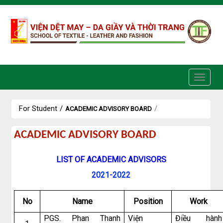
Skip to Content
For Student
/
/
ACADEMIC ADVISORY BOARD
academic
ACADEMIC ADVISORY BOARD
advisory
board
LIST OF ACADEMIC ADVISORS
2021-2022
No
Name
Position
Work
PGS. Phan Thanh
Viện
Điều hành