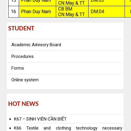
15
Phan Duy Nam
DM.03
CN May & TT
CB BM
16
Phan Duy Nam
DM.04
CN May & TT
student
STUDENT
Academic Advisory Board
Procedures
Forms
Online system
hot
HOT NEWS
news
K67 – SINH VIÊN CẦN BIẾT
K66 Textile and clothing technology necessary