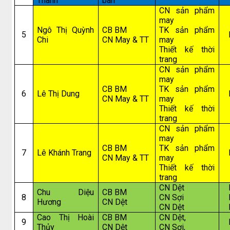
Thanh
ban
CN sản phẩm
may
Ngô Thị Quỳnh
CB BM
TK sản phẩm
5
Chi
CN May & TT
may
Thiết kế thời
trang
CN sản phẩm
may
CB BM
TK sản phẩm
6
Lê Thị Dung
CN May & TT
may
Thiết kế thời
trang
CN sản phẩm
may
CB BM
TK sản phẩm
7
Lê Khánh Trang
CN May & TT
may
Thiết kế thời
trang
CN Dệt
Chu Diệu
CB BM
8
CN Sợi
Hương
CN Dệt
CN Dệt
Cao Thị Hoài
CB BM
CN Dệt,
9
Thủy
CN Dệt
CN Sợi,