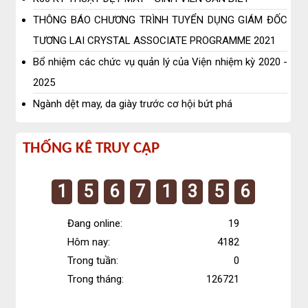
THÔNG BÁO CHƯƠNG TRÌNH TUYỂN DỤNG GIÁM ĐỐC
TƯƠNG LAI CRYSTAL ASSOCIATE PROGRAMME 2021
Bổ nhiệm các chức vụ quản lý của Viện nhiệm kỳ 2020 -
2025
Ngành dệt may, da giày trước cơ hội bứt phá
Thống
THỐNG KÊ TRUY CẬP
kê
1
5
6
7
1
3
5
6
truy
cập
Đang online:
19
Hôm nay:
4182
Trong tuần:
0
Trong tháng:
126721