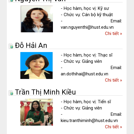
Thúy
- Học hàm, học vị: Kỹ sư
Ngọc
- Chức vụ: Cán bộ kỹ thuật
- Email:
van.nguyenthi@hust.edu.vn
về
Chi tiết
»
Nguyễn
Đỗ Hải An
Thị
Vân
- Học hàm, học vị: Thạc sĩ
- Chức vụ: Giảng viên
- Email:
an.dothihai@hust.edu.vn
về
Chi tiết
»
Đỗ
Trần Thị Minh Kiều
Hải
An
- Học hàm, học vị: Tiến sĩ
- Chức vụ: Giảng viên
- Email:
kieu.tranthiminh@hust.edu.vn
về
Chi tiết
»
Trần