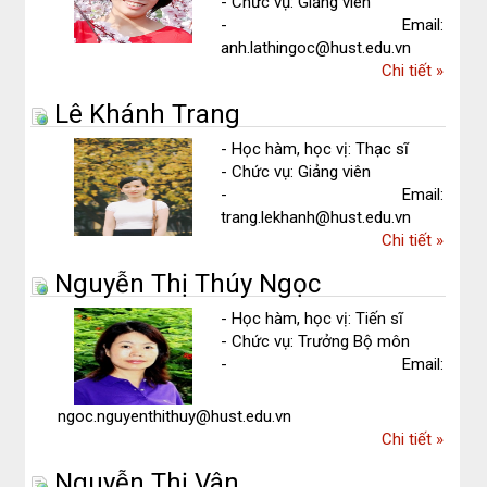
- Chức vụ: Giảng viên
- Email:
anh.lathingoc@hust.edu.vn
về
Chi tiết
»
Lã
Lê Khánh Trang
Thị
Ngọc
- Học hàm, học vị: Thạc sĩ
Anh
- Chức vụ: Giảng viên
- Email:
trang.lekhanh@hust.edu.vn
về
Chi tiết
»
Lê
Nguyễn Thị Thúy Ngọc
Khánh
Trang
- Học hàm, học vị: Tiến sĩ
- Chức vụ: Trưởng Bộ môn
- Email:
ngoc.nguyenthithuy@hust.edu.vn
về
Chi tiết
»
Nguyễn
Nguyễn Thị Vân
Thị