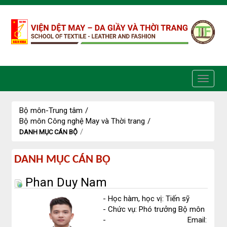
Truy cập nội dung luôn
Bộ môn-Trung tâm
/
Bộ môn Công nghệ May và Thời trang
/
/
DANH MỤC CÁN BỘ
Danh
DANH MỤC CÁN BỘ
mục
Phan Duy Nam
cán
- Học hàm, học vị: Tiến sỹ
- Chức vụ: Phó trưởng Bộ môn
bộ
- Email: