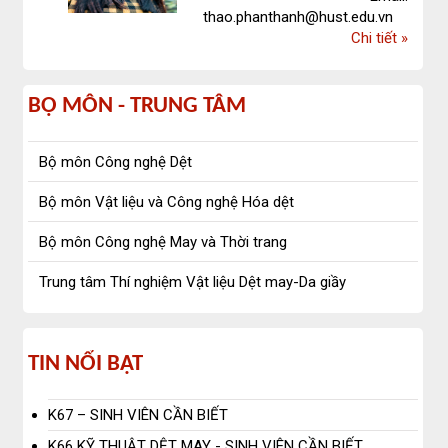
thao.phanthanh@hust.edu.vn
về
Chi tiết
»
Phan
Thanh
bộ
Thảo
BỘ MÔN - TRUNG TÂM
môn
Bộ môn Công nghệ Dệt
-
Bộ môn Vật liệu và Công nghệ Hóa dệt
trung
Bộ môn Công nghệ May và Thời trang
tâm
Trung tâm Thí nghiệm Vật liệu Dệt may-Da giầy
Tin
TIN NỔI BẬT
nổi
K67 – SINH VIÊN CẦN BIẾT
bật
K66 KỸ THUẬT DỆT MAY - SINH VIÊN CẦN BIẾT