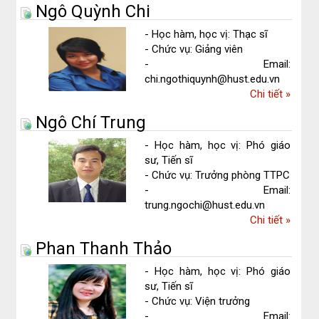
Ngô Quỳnh Chi
Thị
Minh
- Học hàm, học vị: Thạc sĩ
Kiều
- Chức vụ: Giảng viên
- Email:
chi.ngothiquynh@hust.edu.vn
về
Chi tiết
»
Ngô
Ngô Chí Trung
Quỳnh
Chi
- Học hàm, học vị: Phó giáo
sư, Tiến sĩ
- Chức vụ: Trưởng phòng TTPC
- Email:
trung.ngochi@hust.edu.vn
về
Chi tiết
»
Ngô
Phan Thanh Thảo
Chí
Trung
- Học hàm, học vị: Phó giáo
sư, Tiến sĩ
- Chức vụ: Viện trưởng
- Email: