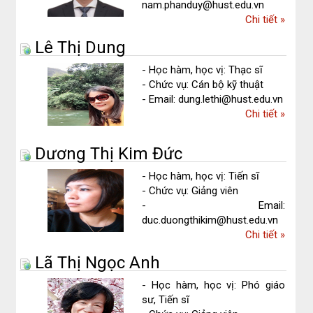
nam.phanduy@hust.edu.vn
về
Chi tiết
»
Phan
Lê Thị Dung
Duy
Nam
- Học hàm, học vị: Thạc sĩ
- Chức vụ: Cán bộ kỹ thuật
- Email: dung.lethi@hust.edu.vn
về
Chi tiết
»
Lê
Thị
Dương Thị Kim Đức
Dung
- Học hàm, học vị: Tiến sĩ
- Chức vụ: Giảng viên
- Email:
duc.duongthikim@hust.edu.vn
về
Chi tiết
»
Dương
Lã Thị Ngọc Anh
Thị
Kim
- Học hàm, học vị: Phó giáo
Đức
sư, Tiến sĩ