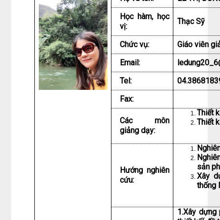
Học hàm, học
Thạc Sỹ
vị:
Chức vụ:
Giáo viên gi
Email:
ledung20_6
Tel:
04.3868183
Fax:
Thiết 
Các môn
Thiết 
giảng dạy:
Nghiên 
Nghiên
sản p
Hướng nghiên
Xây d
cứu:
thống
1.Xây dựng