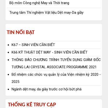
Bộ môn Công nghệ May và Thời trang
tâm
Trung tâm Thí nghiệm Vật liệu Dệt may-Da giầy
Tin
TIN NỔI BẬT
nổi
K67 – SINH VIÊN CẦN BIẾT
bật
K66 KỸ THUẬT DỆT MAY - SINH VIÊN CẦN BIẾT
THÔNG BÁO CHƯƠNG TRÌNH TUYỂN DỤNG GIÁM ĐỐC
TƯƠNG LAI CRYSTAL ASSOCIATE PROGRAMME 2021
Bổ nhiệm các chức vụ quản lý của Viện nhiệm kỳ 2020 -
2025
Ngành dệt may, da giày trước cơ hội bứt phá
Thống
THỐNG KÊ TRUY CẬP