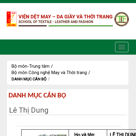
Truy cập nội dung luôn
Bộ môn-Trung tâm
/
Bộ môn Công nghệ May và Thời trang
/
/
DANH MỤC CÁN BỘ
Danh
DANH MỤC CÁN BỘ
mục
Lê Thị Dung
cán
bộ
Họ và tên:
LÊ THỊ DUN