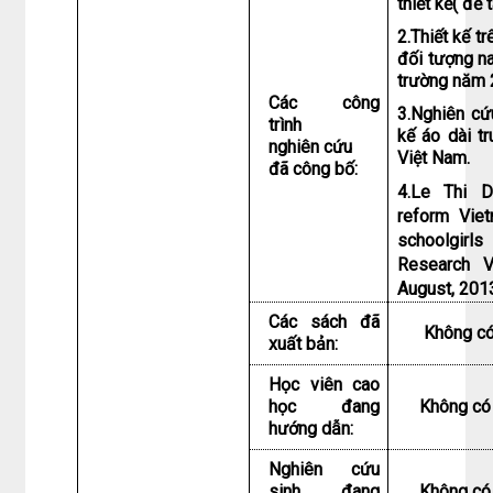
thiết kế( đề
2.Thiết kế 
đối tượng n
trường năm 
Các công
3.Nghiên cứ
trình
kế áo dài t
nghiên cứu
Việt Nam.
đã công bố:
4.Le Thi D
reform Viet
schoolgir
Research V
August, 20
Các sách đã
Không c
xuất bản:
Học viên cao
học đang
Không có
hướng dẫn:
Nghiên cứu
sinh đang
Không có