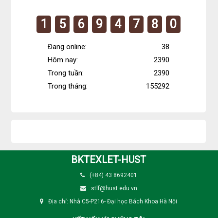
kê
1
5
6
9
4
7
8
0
truy
cập
Đang online:
38
Hôm nay:
2390
Trong tuần:
2390
Trong tháng:
155292
BKTEXLET-HUST
(+84) 43 8692401
stlf@hust.edu.vn
Địa chỉ: Nhà C5-P216- Đại học Bách Khoa Hà Nội