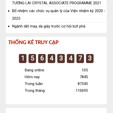
TƯƠNG LAI CRYSTAL ASSOCIATE PROGRAMME 2021
Bổ nhiệm các chức vụ quản lý của Viện nhiệm kỳ 2020 -
2025
Ngành dệt may, da giày trước cơ hội bứt phá
Thống
THỐNG KÊ TRUY CẬP
kê
1
5
6
4
3
4
7
3
truy
cập
Đang online:
105
Hôm nay:
7845
Trong tuần:
87343
Trong tháng:
110693