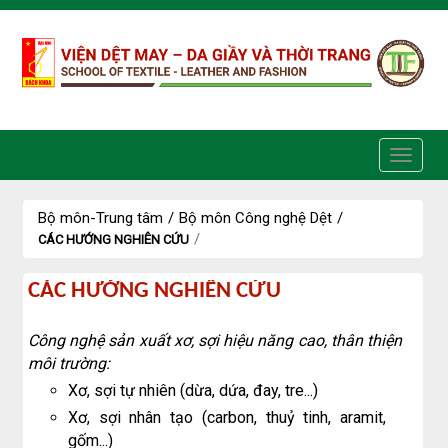
Truy cập nội dung luôn
Bộ môn-Trung tâm
/
Bộ môn Công nghệ Dệt
/
/
CÁC HƯỚNG NGHIÊN CỨU
các
CÁC HƯỚNG NGHIÊN CỨU
hướng
nghiên
Công nghệ sản xuất xơ, sợi hiệu năng cao, thân thiện
cứu
môi trường:
Xơ, sợi tự nhiên (dừa, dứa, đay, tre...)
Xơ, sợi nhân tạo (carbon, thuỷ tinh, aramit,
gốm...)