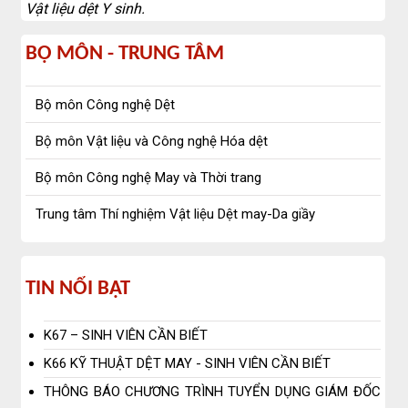
Vật liệu dệt Y sinh.
bộ
BỘ MÔN - TRUNG TÂM
môn
Bộ môn Công nghệ Dệt
-
Bộ môn Vật liệu và Công nghệ Hóa dệt
trung
Bộ môn Công nghệ May và Thời trang
tâm
Trung tâm Thí nghiệm Vật liệu Dệt may-Da giầy
Tin
TIN NỔI BẬT
nổi
K67 – SINH VIÊN CẦN BIẾT
bật
K66 KỸ THUẬT DỆT MAY - SINH VIÊN CẦN BIẾT
THÔNG BÁO CHƯƠNG TRÌNH TUYỂN DỤNG GIÁM ĐỐC